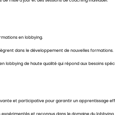
s de mise à jour et des sessions de coaching individuel.
rmations en lobbying.
intègrent dans le développement de nouvelles formations.
 lobbying de haute qualité qui répond aux besoins spécif
nte et participative pour garantir un apprentissage eff
s expérimentés et reconnus dans le domaine du lobbying.